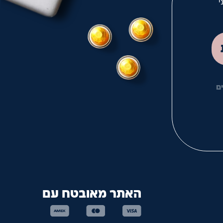
י
לך
ם
האתר מאובטח עם