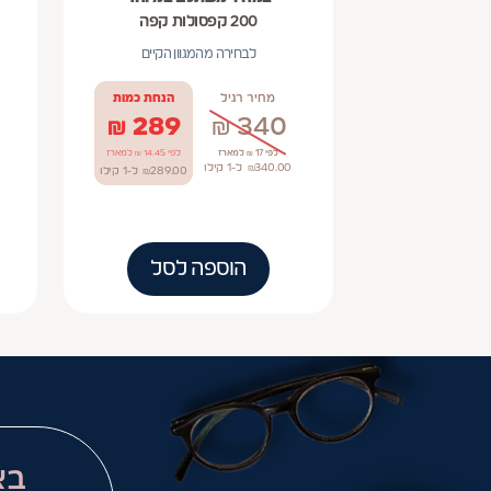
200 קפסולות קפה
לבחירה מהמגוון הקיים
מחיר רגיל
הנחת כמות
₪
289
₪
340
לפי 17 ₪ למארז
לפי 14.45 ₪ למארז
340.00
₪
ל-1
קילו
289.00
₪
ל-1
קילו
הוספה לסל
בא