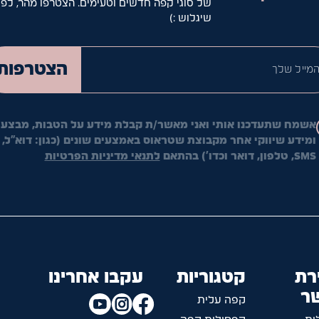
של סוגי קפה חדשים וטעימים. הצטרפו מהר, לפנ
שיגלוש :)
המייל ש
הצטרפות
אשמח שתעדכנו אותי ואני מאשר/ת קבלת מידע על הטבות, מבצעי
ומידע שיווקי אחר מקבוצת שטראוס באמצעים שונים (כגון: דוא"ל,
SMS, טלפון, דואר וכדו') בהתאם
לתנאי מדיניות הפרטיות
רת
קטגוריות
עקבו אחרינו
ר
קפה עלית