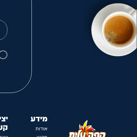
מידע
יצי
קש
אודות