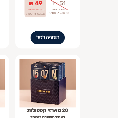
₪
49
₪
51
לפי 17 ₪ למארז
לפי 16.33 ₪ למארז
34.00
₪
ל- 100
ג'
32.67
₪
ל- 100
ג'
הוספה לסל
20 מארזי קפסולות
במחיר משתלם במיוחד