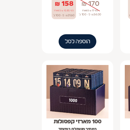
₪
158
₪
170
לפי 17 ₪ למארז
לפי 15.85 ₪ למארז
34.00
₪
ל- 100
ג'
31.60
₪
ל- 100
ג'
הוספה לסל
100 מארזי קפסולות
במחיר משתלם במיוחד