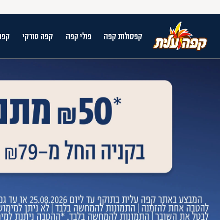
קפסולות קפה
פולי קפה
קפה טורקי
קפה
על מנת לנווט בתת תפריט יש להשתמש במק
n arrow keys to navigate search results.