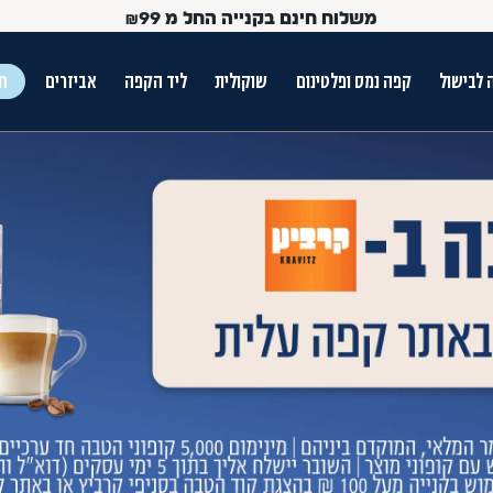
משלוח חינם בקנייה החל מ
99
₪
 לבישול
קפה נמס ופלטינום
שוקולית
ליד הקפה
אביזרים
חג
ש הטאב
Use Up and Dow