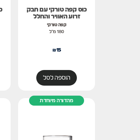
כוס קפה טורקי עם חבק
כ
זרוע האוויר והחלל
קפה טורקי
180 מ"ל
₪
15
הוספה לסל
מהדורה מיוחדת