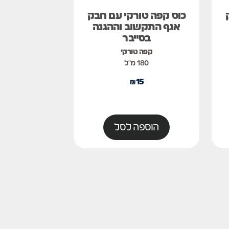
כוס קפה טורקי עם חבק
אגף התקשוב וההגנה
בסייבר
קפה טורקי
180 מ"ל
₪
15
הוספה לסל