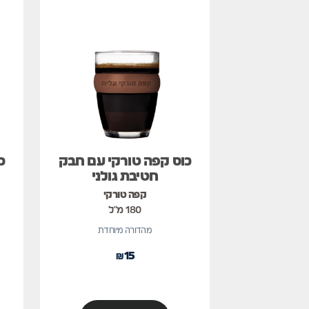
כוס קפה טורקי עם חבק
כ
חטיבת גולני
קפה טורקי
180 מ"ל
מהדורה מיוחדת
₪
15