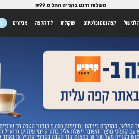
משלוח חינם בקנייה החל מ
99
₪
 לבישול
קפה נמס ופלטינום
שוקולית
ליד הקפה
אביזרים
חג
ש הטאב
Use Up and Dow