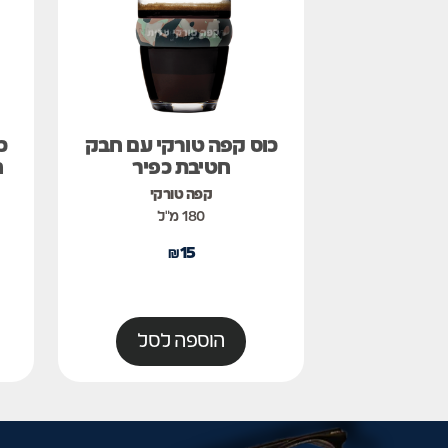
כוס קפה טורקי עם חבק
כ
חטיבת כפיר
ח
קפה טורקי
180 מ"ל
₪
15
הוספה לסל