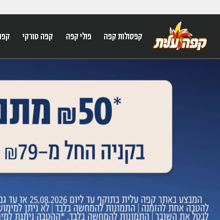
קפסולות קפה
פולי קפה
קפה טורקי
קפה
על מנת לנווט בתת תפריט יש להשתמש במק
n arrow keys to navigate search results.