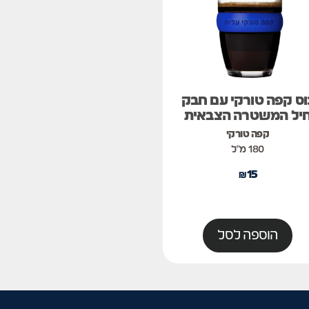
וס קפה טורקי עם חבק
יל המשטרה הצבאית
קפה טורקי
180 מ"ל
₪
15
הוספה לסל