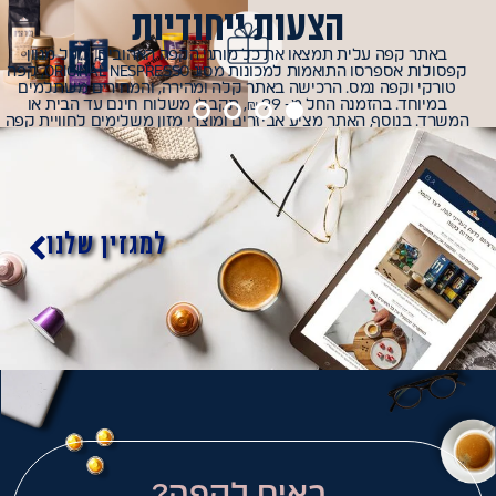
הצעות ייחודיות
באתר קפה עלית תמצאו את כל מותגי הקפה האהובים, כולל מגוון
קפסולות אספרסו התואמות למכונות מסוג ORIGINAL NESPRESSO, קפה
טורקי וקפה נמס. הרכישה באתר קלה ומהירה, והמחירים משתלמים
במיוחד. בהזמנה החל מ- 99 ₪, תקבלו משלוח חינם עד הבית או
המשרד. בנוסף, האתר מציע אביזרים ומוצרי מזון משלימים לחוויית קפה
מושלמת. הצטרפו ללקוחות המרוצים שלנו שכבר נהנים מקפה עלית
איכותי וממשלוח מהיר ונוח מדי יום. קפה עלית מחויבת לאיכות ולשירות
ללא פשרות. באתר תוכלו למצוא מידע על תהליכי הייצור שלנו, מקורות
הפולים וטיפים להכנת הקפה המושלם בבית. הצטרפו לרשימת הדיוור
שלנו וקבלו עדכונים על מבצעים, מוצרים חדשים ותכנים ייחודיים. אתר
קפה עלית הוא הכתובת שלכם לכל מה שקשור לקפה – מאוהבי הקפה
למגזין שלנו
המתחילים ועד למומחים אמיתיים.
באים לקפה?