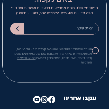
הניוזלטר שלנו רותח ממבצעים בלעדיים והשקות של סוגי
קפה חדשים וטעימים. הצטרפו מהר, לפני שיגלוש :)
המייל שלך
אשמח שתעדכנו אותי ואני מאשר/ת קבלת מידע על הטבות,
מבצעים ומידע שיווקי אחר מקבוצת שטראוס באמצעים שונים
(כגון: דוא"ל, SMS, טלפון, דואר וכדו') בהתאם
לתנאי מדיניות
הפרטיות
עקבו אחרינו