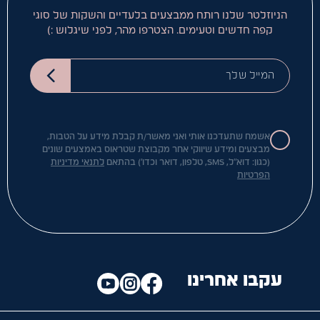
הניוזלטר שלנו רותח ממבצעים בלעדיים והשקות של סוגי
קפה חדשים וטעימים. הצטרפו מהר, לפני שיגלוש :)
המייל שלך
אשמח שתעדכנו אותי ואני מאשר/ת קבלת מידע על הטבות,
מבצעים ומידע שיווקי אחר מקבוצת שטראוס באמצעים שונים
(כגון: דוא"ל, SMS, טלפון, דואר וכדו') בהתאם
לתנאי מדיניות
הפרטיות
עקבו אחרינו