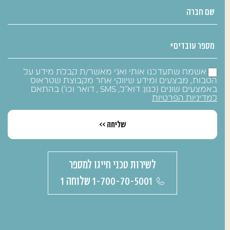
אשמח שתעדכנו אותי ואני מאשר/ת קבלת מידע על
הטבות, מבצעים ומידע שיווקי אחר מקבוצת שטראוס
באמצעים שונים (כגון: דוא״ל, SMS , דואר וכו׳) בהתאם
F20
MINIBAR
למדיניות הפרטיות
שליחה >>
לשירות טכני חייגו למספר
1-700-70-5001 שלוחה 1