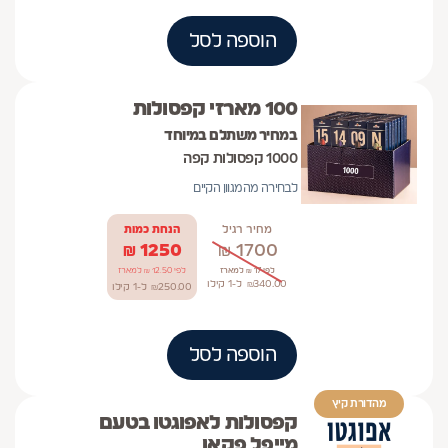
הוספה לסל
100 מארזי קפסולות
במחיר משתלם במיוחד
1000 קפסולות קפה
לבחירה מהמגוון הקיים
מחיר רגיל
הנחת כמות
₪
1250
₪
1700
לפי 17 ₪ למארז
לפי 12.50 ₪ למארז
340.00
₪
ל-1
קילו
250.00
₪
ל-1
קילו
הוספה לסל
מהדורת קיץ
קפסולות לאפוגטו בטעם
מייפל פקאן