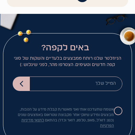
באים לקפה?
הניוזלטר שלנו רותח ממבצעים בלעדיים והשקות של סוגי
קפה חדשים וטעימים. הצטרפו מהר, לפני שיגלוש :)
המייל שלך
אשמח שתעדכנו אותי ואני מאשר/ת קבלת מידע על הטבות,
מבצעים ומידע שיווקי אחר מקבוצת שטראוס באמצעים שונים
(כגון: דוא"ל, SMS, טלפון, דואר וכדו') בהתאם
לתנאי מדיניות
הפרטיות