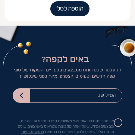
הוספה לסל
באים לקפה?
הניוזלטר שלנו רותח ממבצעים בלעדיים והשקות של סוגי
קפה חדשים וטעימים. הצטרפו מהר, לפני שיגלוש :)
המייל שלך
אשמח שתעדכנו אותי ואני מאשר/ת קבלת מידע על הטבות,
מבצעים ומידע שיווקי אחר מקבוצת שטראוס באמצעים שונים
(כגון: דוא"ל, SMS, טלפון, דואר וכדו') בהתאם
לתנאי מדיניות