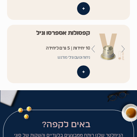
+
קפסולות אספרסו וניל
10 יחידות | 5 גרם ליחידה
ניחוח וטעם ונילי מודגש
+
באים לקפה?
הניוזלטר שלנו רותח ממבצעים בלעדיים והשקות של סוגי