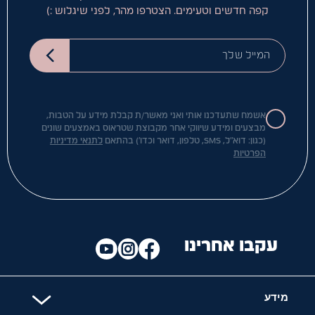
קפה חדשים וטעימים. הצטרפו מהר, לפני שיגלוש :)
המייל שלך
אשמח שתעדכנו אותי ואני מאשר/ת קבלת מידע על הטבות,
מבצעים ומידע שיווקי אחר מקבוצת שטראוס באמצעים שונים
(כגון: דוא"ל, SMS, טלפון, דואר וכדו') בהתאם
לתנאי מדיניות
הפרטיות
עקבו אחרינו
מידע