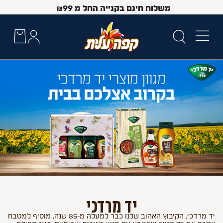
משלוח חינם בקנייה החל מ
99
₪
 Up and Down arrow keys to navigate search results.
יד מרדכי
יד מרדכי, הקיבוץ האהוב שלנו כבר למעלה מ-85 שנה, מוסיף למטבח