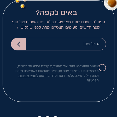
באים לקפה?
הניוזלטר שלנו רותח ממבצעים בלעדיים והשקות של סוגי
קפה חדשים וטעימים. הצטרפו מהר, לפני שיגלוש :)
המייל שלך
אשמח שתעדכנו אותי ואני מאשר/ת קבלת מידע על הטבות,
מבצעים ומידע שיווקי אחר מקבוצת שטראוס באמצעים שונים
(כגון: דוא"ל, SMS, טלפון, דואר וכדו') בהתאם
לתנאי מדיניות
הפרטיות