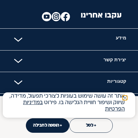
עקבו אחרינו
מידע
יצירת קשר
קטגוריות
אתר זה עושה שימוש בעוגיות לצורכי תפעול, מדידה,
שיווק ושיפור חוויית הגלישה בו. פירוט
במדיניות
האתר מאובטח עם
₪
17
הפרטיות
34.00
₪
ל- 100
ג'
+ לסל
+ הוספה לחבילה