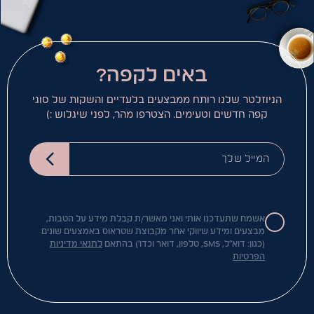
באים לקפה?
הניוזלטר שלנו רותח ממבצעים בלעדיים והשקות של סוגי
קפה חדשים וטעימים. הצטרפו מהר, לפני שיגלוש :)
המייל שלך
אשמח שתעדכנו אותי ואני מאשר/ת קבלת מידע על הטבות,
מבצעים ומידע שיווקי אחר מקבוצת שטראוס באמצעים שונים
(כגון: דוא"ל, SMS, טלפון, דואר וכדו') בהתאם
לתנאי מדיניות
הפרטיות