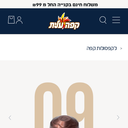
משלוח חינם בקנייה החל מ
99
₪
קפסולות קפה
 Up and Down arrow keys to navigate search results.