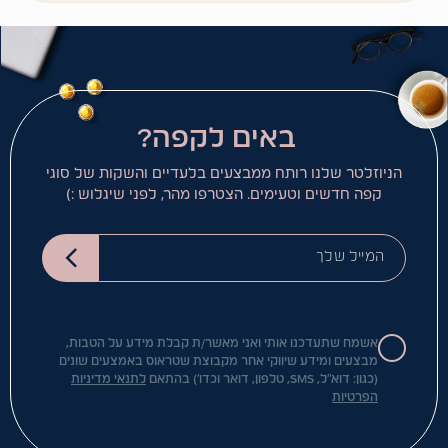
באים לקפה?
הניוזלטר שלנו רותח ממבצעים בלעדיים והשקות של סוגי
קפה חדשים וטעימים. הצטרפו מהר, לפני שיגלוש :)
המייל שלך
אשמח שתעדכנו אותי ואני מאשר/ת קבלת מידע על הטבות,
מבצעים ומידע שיווקי אחר מקבוצת שטראוס באמצעים שונים
(כגון: דוא"ל, SMS, טלפון, דואר וכדו') בהתאם
לתנאי מדיניות
הפרטיות