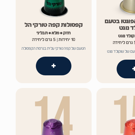
פוגטו בטעם
קפסולות קפה טורקי הל
 נוגט
חזק • מלא • תבליני
ולד נוגט
10 יחידות | 5 גרם ליחידה
הטעם של קפה טורקי עלית בגרסת הקפסולה
ם של שוקולד נוגט
+