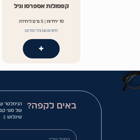
קפסולות אספרסו וניל
10 יחידות | 5 גרם ליחידה
ניחוח וטעם ונילי מודגש
+
באים לקפה?
הניוזלטר ש
של סוגי קפ
שיגלוש :)