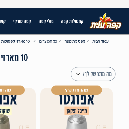
קפסולות קפה
פולי קפה
קפה טורקי
קפה
על מנת לנווט בתת תפריט יש להשתמש במק
עמוד הבית
קפסולות קפה
כל המוצרים
10 מארזי קפסולות
10 מארזי קפסולות
מה מתחשק לך?
מהדורת קיץ
מהדור
n arrow keys to navigate search results.