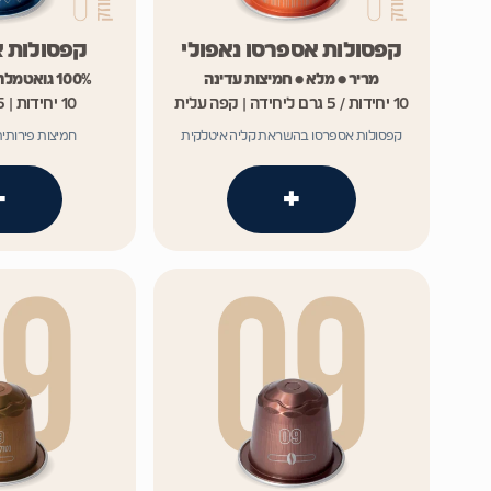
קפסולות אספרסו נאפולי
קפסולות אס
מריר • מלא • חמיצות עדינה
100% גואטמלה Single Origin
10 יחידות / 5 גרם ליחידה | קפה עלית
10 יחידות | 5 גרם ליחידה
קפסולות אספרסו בהשראת קליה איטלקית
חמיצות פירותית
+
+