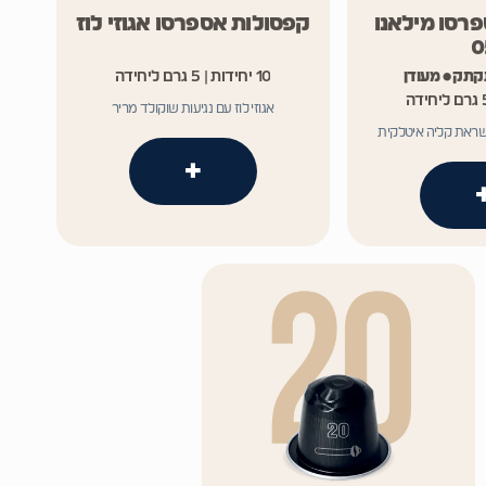
רסו מילאנו
קפסולות אספרסו אגוזי לוז
0
קתק • מעודן
10 יחידות | 5 גרם ליחידה
אגוזי לוז עם נגיעות שוקולד מריר
שראת קליה איטלקית
+