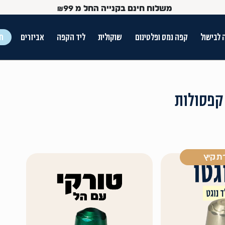
משלוח חינם בקנייה החל מ
99
₪
 לבישול
קפה נמס ופלטינום
שוקולית
ליד הקפה
אביזרים
חג
ש הטאב
ת קיץ
Use Up and Dow