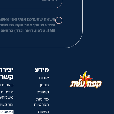
אשמח שתעדכנו אותי ואני מאשר
ומידע שיווקי אחר מקבוצת שטראו
SMS, טלפון, דואר וכדו') בהתאם
מידע
יצירת
קשר
אודות
תקנון
שאלות ו
קופונים
מדיניות
משלוחים
מדיניות
הפרטיות
צור קשר
נגישות
ביטול ע