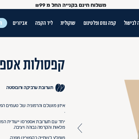
משלוח חינם בקנייה החל מ
99
₪
 לבישול
קפה נמס ופלטינום
שוקולית
ליד הקפה
אביזרים
חג
ש הטאב
קפסולות אספרס
תערובת ערביקה ורובוסטה
איזון מושלם והרמוניה של טעמים המ
.
Use Up and Dow
יחד עם תערובת אספרסו ייעודית ה
מלאות והקרמה גבוהה ויציבה.
מומלץ לשתייה כקפוצ'ינו מפנק.