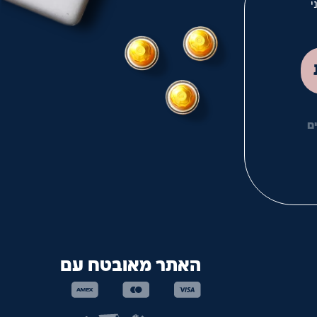
י
לך
ם
האתר מאובטח עם