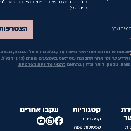
של סוגי קפה חדשים וטעימים. הצטרפו מהר, לפנ
שיגלוש :)
המייל ש
הצטרפות
אשמח שתעדכנו אותי ואני מאשר/ת קבלת מידע על הטבות, מבצעי
ומידע שיווקי אחר מקבוצת שטראוס באמצעים שונים (כגון: דוא"ל,
SMS, טלפון, דואר וכדו') בהתאם
לתנאי מדיניות הפרטיות
רת
קטגוריות
עקבו אחרינו
ר
קפה עלית
ות
קפסולות קפה