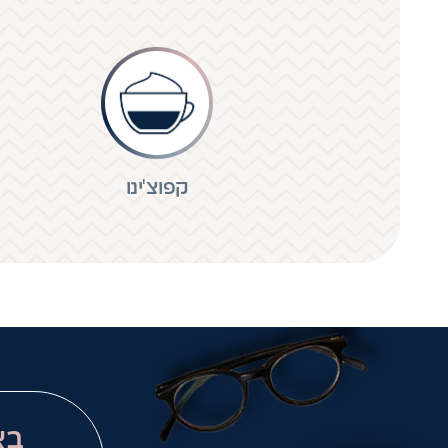
קפוצ'ינו
בא