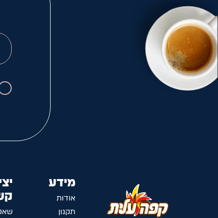
מידע
יצי
קש
אודות
תקנון
שאל