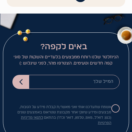
באים לקפה?
הניוזלטר שלנו רותח ממבצעים בלעדיים והשקות של סוגי
קפה חדשים וטעימים. הצטרפו מהר, לפני שיגלוש :)
המייל שלך
אשמח שתעדכנו אותי ואני מאשר/ת קבלת מידע על הטבות,
מבצעים ומידע שיווקי אחר מקבוצת שטראוס באמצעים שונים
(כגון: דוא"ל, SMS, טלפון, דואר וכדו') בהתאם
לתנאי מדיניות
הפרטיות