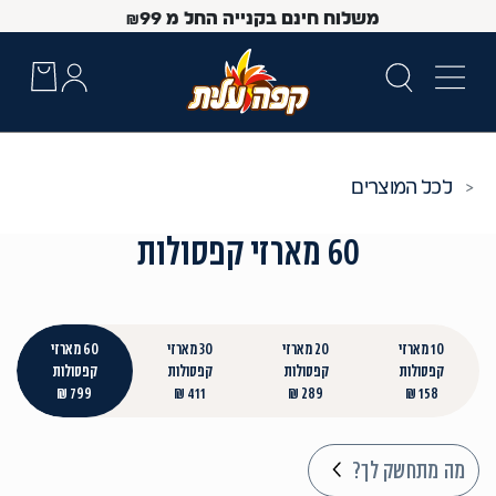
משלוח חינם בקנייה החל מ
99
₪
כל המוצרים
60 מארזי קפסולות
10 מארזי
20 מארזי
30 מארזי
60 מארזי
קפסולות
קפסולות
קפסולות
קפסולות
799 ₪
411 ₪
289 ₪
158 ₪
 Up and Down arrow keys to navigate search results.
מה מתחשק לך?