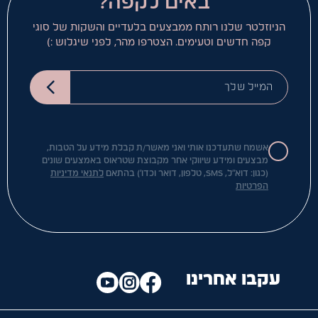
באים לקפה?
הניוזלטר שלנו רותח ממבצעים בלעדיים והשקות של סוגי
קפה חדשים וטעימים. הצטרפו מהר, לפני שיגלוש :)
המייל שלך
אשמח שתעדכנו אותי ואני מאשר/ת קבלת מידע על הטבות,
מבצעים ומידע שיווקי אחר מקבוצת שטראוס באמצעים שונים
(כגון: דוא"ל, SMS, טלפון, דואר וכדו') בהתאם
לתנאי מדיניות
הפרטיות
עקבו אחרינו