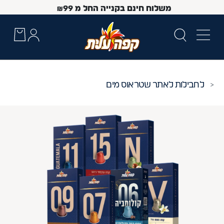
משלוח חינם בקנייה החל מ
99
₪
חבילות לאתר שטראוס מים
 Up and Down arrow keys to navigate search results.