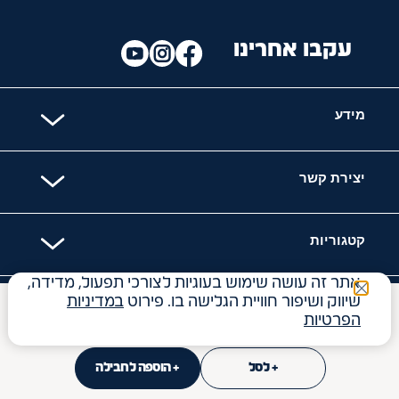
עקבו אחרינו
מידע
יצירת קשר
קטגוריות
אתר זה עושה שימוש בעוגיות לצורכי תפעול, מדידה,
שיווק ושיפור חוויית הגלישה בו. פירוט
במדיניות
האתר מאובטח עם
₪
17
הפרטיות
34.00
₪
ל- 100
ג'
+ לסל
+ הוספה לחבילה