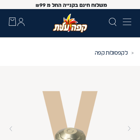
משלוח חינם בקנייה החל מ
99
₪
קפסולות קפה
 Up and Down arrow keys to navigate search results.