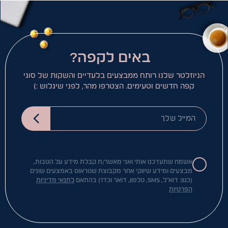
באים לקפה?
הניוזלטר שלנו רותח ממבצעים בלעדיים והשקות של סוגי
קפה חדשים וטעימים. הצטרפו מהר, לפני שיגלוש :)
המייל שלך
אשמח שתעדכנו אותי ואני מאשר/ת קבלת מידע על הטבות,
מבצעים ומידע שיווקי אחר מקבוצת שטראוס באמצעים שונים
(כגון: דוא"ל, SMS, טלפון, דואר וכדו') בהתאם
לתנאי מדיניות
הפרטיות