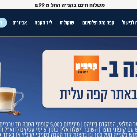
משלוח חינם בקנייה החל מ
99
₪
 לבישול
קפה נמס ופלטינום
שוקולית
ליד הקפה
אביזרים
חג
ש הטאב
Use Up and Dow