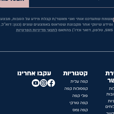
אשמח שתעדכנו אותי ואני מאשר/ת קבלת מידע על הטבות, מבצעי
ומידע שיווקי אחר מקבוצת שטראוס באמצעים שונים (כגון: דוא"ל,
SMS, טלפון, דואר וכדו') בהתאם
לתנאי מדיניות הפרטיות
רת
קטגוריות
עקבו אחרינו
ר
קפה עלית
ות
קפסולות קפה
בות
פולי קפה
יות
קפה טורקי
חים
קפה נמס
קשר