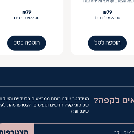
קפה עוצמתי, גוף מלא ומרירות גבוהה
₪
79
₪
79
79.00
₪
ל-1
קילו
79.00
₪
ל-1
קילו
הוספה לסל
הוספה לסל
ים לקפה?
הניוזלטר שלנו רותח ממבצעים בלעדיים והשקות
של סוגי קפה חדשים וטעימים. הצטרפו מהר, לפנ
שיגלוש :)
המייל ש
הצטרפות