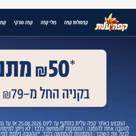
קפסולות קפה
פולי קפה
קפה טורקי
קפה
על מנת לנווט בתת תפריט יש להשתמש במק
n arrow keys to navigate search results.