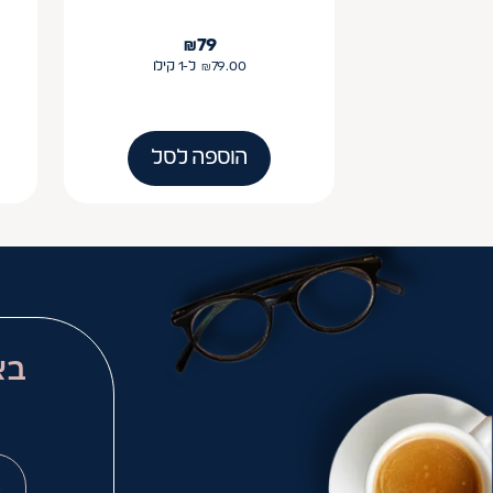
₪
79
79.00
₪
ל-1
קילו
הוספה לסל
בא