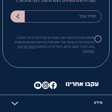
קפה חדשים וטעימים. הצטרפו מהר, לפני שיגלוש :)
המייל שלך
אשמח שתעדכנו אותי ואני מאשר/ת קבלת מידע על הטבות,
מבצעים ומידע שיווקי אחר מקבוצת שטראוס באמצעים שונים
(כגון: דוא"ל, SMS, טלפון, דואר וכדו') בהתאם
לתנאי מדיניות
הפרטיות
עקבו אחרינו
מידע