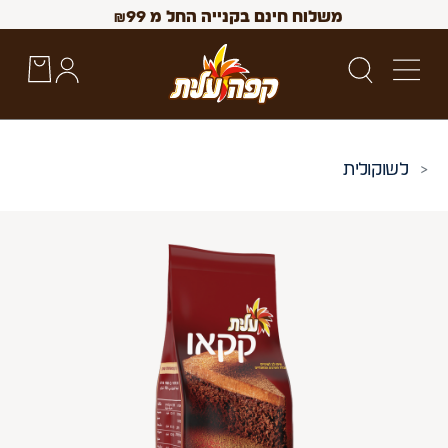
משלוח חינם בקנייה החל מ
99
₪
שוקולית
 Up and Down arrow keys to navigate search results.