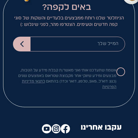
באים לקפה?
הניוזלטר שלנו רותח ממבצעים בלעדיים והשקות של סוגי
קפה חדשים וטעימים. הצטרפו מהר, לפני שיגלוש :)
המייל שלך
אשמח שתעדכנו אותי ואני מאשר/ת קבלת מידע על הטבות,
מבצעים ומידע שיווקי אחר מקבוצת שטראוס באמצעים שונים
(כגון: דוא"ל, SMS, טלפון, דואר וכדו') בהתאם
לתנאי מדיניות
הפרטיות
עקבו אחרינו