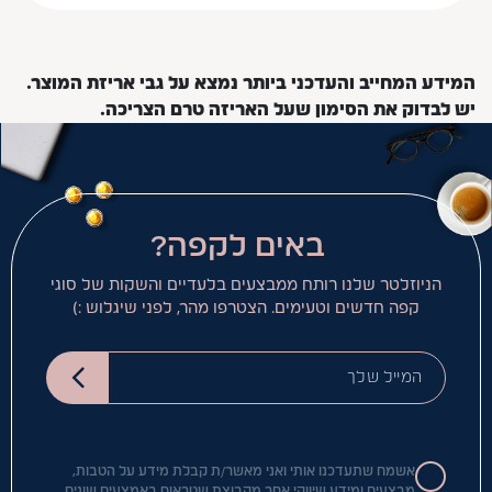
המידע המחייב והעדכני ביותר נמצא על גבי אריזת המוצר.
יש לבדוק את הסימון שעל האריזה טרם הצריכה.
באים לקפה?
הניוזלטר שלנו רותח ממבצעים בלעדיים והשקות של סוגי
קפה חדשים וטעימים. הצטרפו מהר, לפני שיגלוש :)
המייל שלך
אשמח שתעדכנו אותי ואני מאשר/ת קבלת מידע על הטבות,
מבצעים ומידע שיווקי אחר מקבוצת שטראוס באמצעים שונים