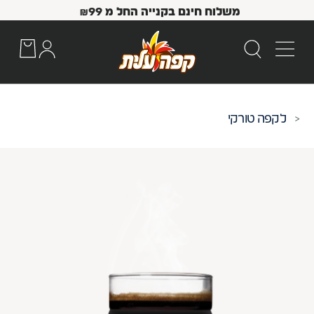
משלוח חינם בקנייה החל מ
99
₪
קפה טורקי
 Up and Down arrow keys to navigate search results.