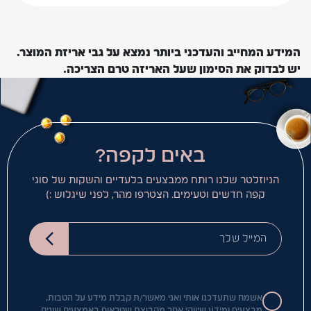
המידע המחייב והעדכני ביותר נמצא על גבי אריזת המוצר.
יש לבדוק את הסימון שעל האריזה טרם הצריכה.
באים לקפה?
הניוזלטר שלנו רותח ממבצעים בלעדיים והשקות של סוגי
קפה חדשים וטעימים. הצטרפו מהר, לפני שיגלוש :)
המייל שלך
אשמח שתעדכנו אותי ואני מאשר/ת קבלת מידע על הטבות,
מבצעים ומידע שיווקי אחר מקבוצת שטראוס באמצעים שונים