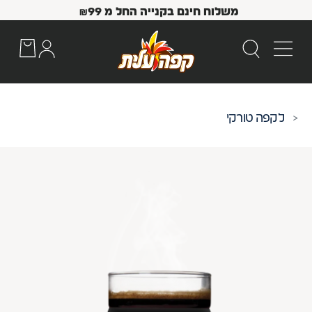
משלוח חינם בקנייה החל מ
99
₪
קפה טורקי
 Up and Down arrow keys to navigate search results.