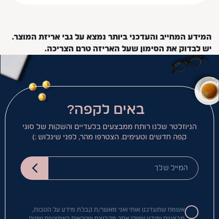
המידע המחייב והעדכני ביותר נמצא על גבי אריזת המוצר.
יש לבדוק את הסימון שעל האריזה טרם הצריכה.
באים לקפה?
הניוזלטר שלנו רותח ממבצעים בלעדיים והשקות של סוגי
קפה חדשים וטעימים. הצטרפו מהר, לפני שיגלוש :)
המייל שלך
אשמח שתעדכנו אותי ואני מאשר/ת קבלת מידע על הטבות,
מבצעים ומידע שיווקי אחר מקבוצת שטראוס באמצעים שונים