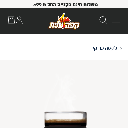
משלוח חינם בקנייה החל מ
99
₪
קפה טורקי
 Up and Down arrow keys to navigate search results.