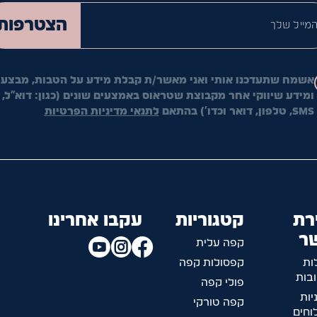
המייל ש
הצטרפות
אשמח שתעדכנו אותי ואני מאשר/ת קבלת מידע על הטבות, מבצעי
ומידע שיווקי אחר מקבוצת שטראוס באמצעים שונים (כגון: דוא"ל,
SMS, טלפון, דואר וכדו') בהתאם
לתנאי מדיניות הפרטיות
רת
קטגוריות
עקבו אחרינו
ר
קפה עלית
ות
קפסולות קפה
בות
פולי קפה
יות
קפה טורקי
חים