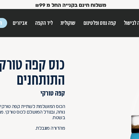
משלוח חינם בקנייה החל מ
99
₪
 לבישול
קפה נמס ופלטינום
שוקולית
ליד הקפה
אביזרים
חג
ש הטאב
כוס קפה טורקי
התותחנים
קפה טורקי
הכוס המושלמת לשתיית קפה טורקי! 
נוחה, ובגודל המושלם לכוס טורקי. 
Use Up and Dow
בשטח.
מהדורה מוגבלת.