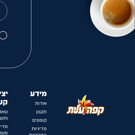
מידע
יצי
קש
אודות
תקנון
שאל
ותשו
קופונים
מדינ
מדיניות
משלו