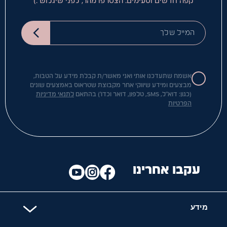
קפה חדשים וטעימים. הצטרפו מהר, לפני שיגלוש :)
המייל שלך
אשמח שתעדכנו אותי ואני מאשר/ת קבלת מידע על הטבות,
מבצעים ומידע שיווקי אחר מקבוצת שטראוס באמצעים שונים
(כגון: דוא"ל, SMS, טלפון, דואר וכדו') בהתאם
לתנאי מדיניות
הפרטיות
עקבו אחרינו
מידע