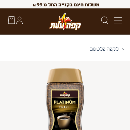
משלוח חינם בקנייה החל מ
99
₪
קפה פלטינום
 Up and Down arrow keys to navigate search results.