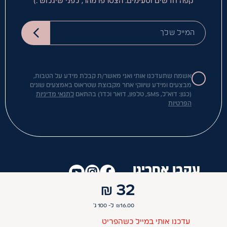
קפה חדשים וטעימים. הצטרפו מהר, לפני שיגלוש :)
המייל שלך
אשמח שתעדכנו אותי ואני מאשר/ת קבלת מידע על הטבות,
מבצעים ומידע שיווקי אחר מקבוצת שטראוס באמצעים שונים
(כגון: דוא"ל, SMS, טלפון, דואר וכדו') בהתאם
לתנאי מדיניות
הפרטיות
עקבו אחרינו
₪
32
16.00
₪
ל- 100
ג'
מידע
עדכנו אותי במייל כשהפריט