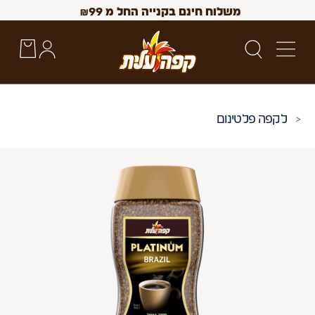
משלוח חינם בקנייה החל מ
99
₪
קפה פלטינום
 Up and Down arrow keys to navigate search results.