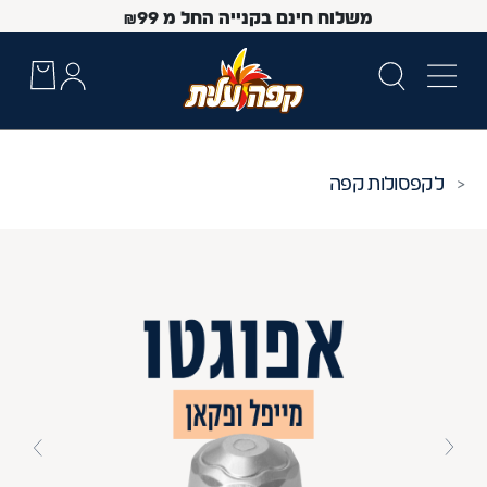
משלוח חינם בקנייה החל מ
99
₪
קפסולות קפה
 Up and Down arrow keys to navigate search results.