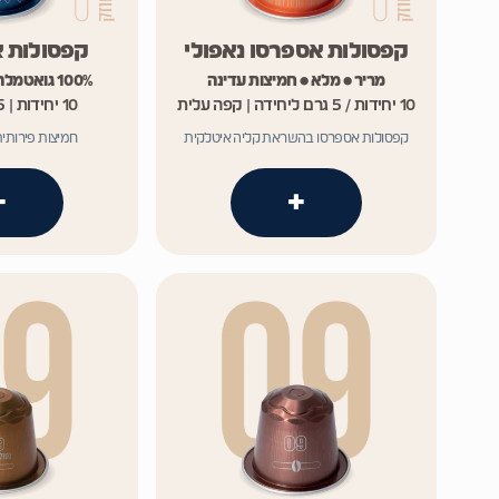
קפסולות אספרסו נאפולי
קפסולות אס
מריר • מלא • חמיצות עדינה
100% גואטמלה Single Origin
10 יחידות / 5 גרם ליחידה | קפה עלית
10 יחידות | 5 גרם ליחידה
קפסולות אספרסו בהשראת קליה איטלקית
חמיצות פירותית
+
+