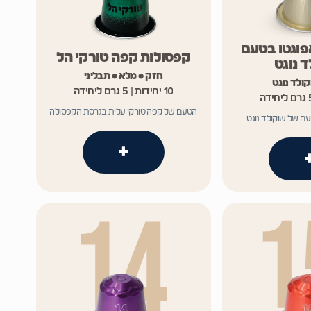
פוגטו בטעם
קפסולות קפה טורקי הל
 נוגט
חזק • מלא • תבליני
ולד נוגט
10 יחידות | 5 גרם ליחידה
הטעם של קפה טורקי עלית בגרסת הקפסולה
ם של שוקולד נוגט
+