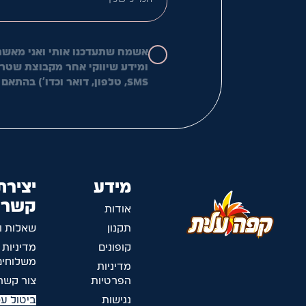
אשמח שתעדכנו אותי ואני מאשר
ומידע שיווקי אחר מקבוצת שטראו
SMS, טלפון, דואר וכדו') בהתאם
מידע
יצירת
קשר
אודות
תקנון
שאלות ו
קופונים
מדיניות
משלוחים
מדיניות
הפרטיות
צור קשר
נגישות
ביטול ע