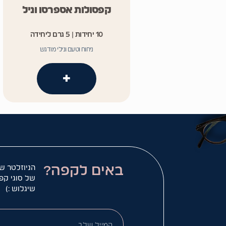
קפסולות אספרסו וניל
10 יחידות | 5 גרם ליחידה
ניחוח וטעם ונילי מודגש
+
באים לקפה?
הניוזלטר ש
של סוגי קפ
שיגלוש :)