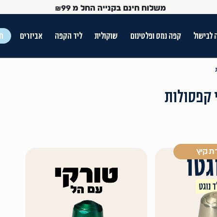
משלוח חינם בקנייה החל מ
99
₪
 לבישול
קפה נמס ופלטינום
שוקולית
ליד הקפה
אביזרים
חג
ש הטאב
ת קיץ
Use Up and Dow