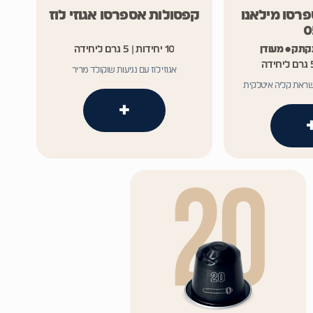
רסו מילאנו
קפסולות אספרסו אגוזי לוז
0
קתק • מעודן
10 יחידות | 5 גרם ליחידה
אגוזי לוז עם נגיעות שוקולד מריר
שראת קליה איטלקית
+