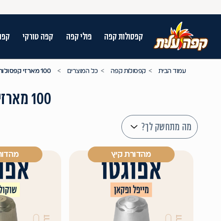
קפסולות קפה
פולי קפה
קפה טורקי
קפה
על מנת לנווט בתת תפריט יש להשתמש במק
עמוד הבית
קפסולות קפה
כל המוצרים
100 מארזי קפסולות
100 מארזי קפסולות
מה מתחשק לך?
מהדורת קיץ
מהדור
n arrow keys to navigate search results.