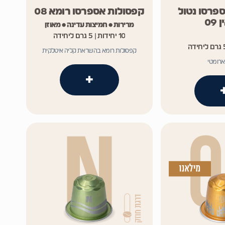
פרסו נטול
קפסולות אספרסו רומא 08
09
מרירות • חמיצות עדינה • מאוזן
10 יחידות | 5 גרם ליחידה
קפסולות רומא בהשראת קליה איטלקית
ארומטי
+