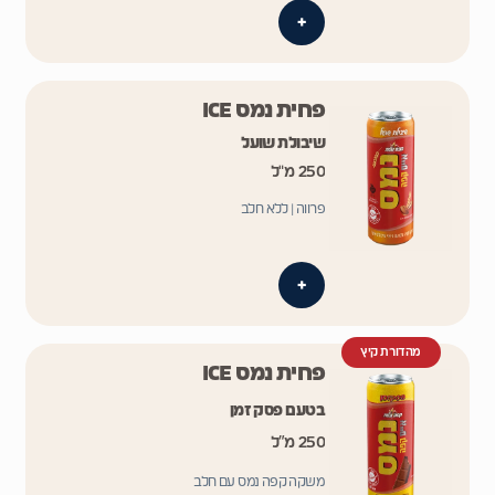
+
פחית נמס ICE
שיבולת שועל
250 מ"ל
פרווה | ללא חלב
+
מהדורת קיץ
פחית נמס ICE
בטעם פסק זמן
250 מ״ל
משקה קפה נמס עם חלב