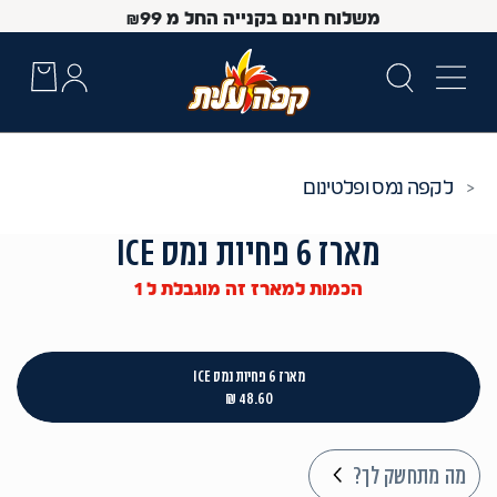
משלוח חינם בקנייה החל מ
99
₪
קפה נמס ופלטינום
מארז 6 פחיות נמס ICE
הכמות למארז זה מוגבלת ל 1
מארז 6 פחיות נמס ICE
48.60 ₪
 Up and Down arrow keys to navigate search results.
מה מתחשק לך?