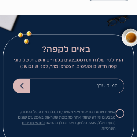
באים לקפה?
הניוזלטר שלנו רותח ממבצעים בלעדיים והשקות של סוגי
קפה חדשים וטעימים. הצטרפו מהר, לפני שיגלוש :)
המייל שלך
אשמח שתעדכנו אותי ואני מאשר/ת קבלת מידע על הטבות,
מבצעים ומידע שיווקי אחר מקבוצת שטראוס באמצעים שונים
(כגון: דוא"ל, SMS, טלפון, דואר וכדו') בהתאם
לתנאי מדיניות
הפרטיות