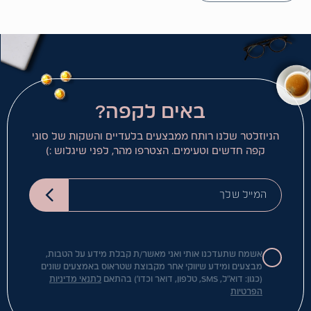
באים לקפה?
הניוזלטר שלנו רותח ממבצעים בלעדיים והשקות של סוגי
קפה חדשים וטעימים. הצטרפו מהר, לפני שיגלוש :)
המייל שלך
אשמח שתעדכנו אותי ואני מאשר/ת קבלת מידע על הטבות,
מבצעים ומידע שיווקי אחר מקבוצת שטראוס באמצעים שונים
(כגון: דוא"ל, SMS, טלפון, דואר וכדו') בהתאם
לתנאי מדיניות
הפרטיות