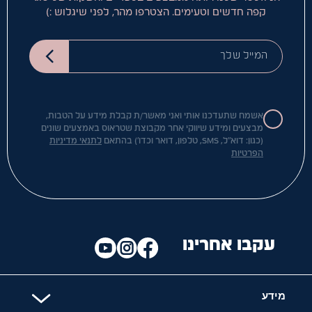
קפה חדשים וטעימים. הצטרפו מהר, לפני שיגלוש :)
המייל שלך
אשמח שתעדכנו אותי ואני מאשר/ת קבלת מידע על הטבות,
מבצעים ומידע שיווקי אחר מקבוצת שטראוס באמצעים שונים
(כגון: דוא"ל, SMS, טלפון, דואר וכדו') בהתאם
לתנאי מדיניות
הפרטיות
עקבו אחרינו
מידע