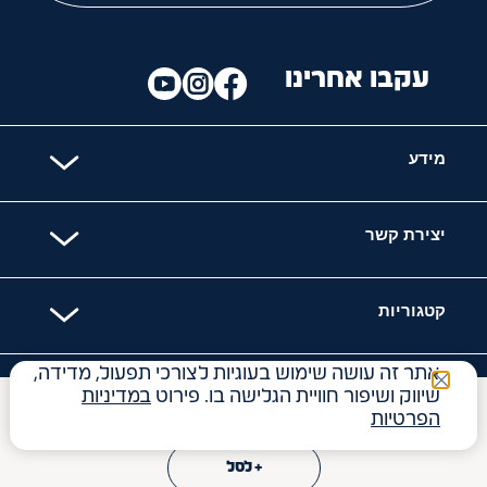
עקבו אחרינו
מידע
יצירת קשר
קטגוריות
אתר זה עושה שימוש בעוגיות לצורכי תפעול, מדידה,
האתר מאובטח עם
שיווק ושיפור חוויית הגלישה בו. פירוט
במדיניות
₪
310
Price reduced from
to
₪
320
הפרטיות
+ לסל