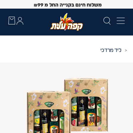
משלוח חינם בקנייה החל מ
99
₪
יד מרדכי
 Up and Down arrow keys to navigate search results.