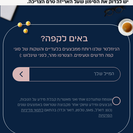
יש לבדוק את הסימון שעל האריזה טרם הצריכה.
באים לקפה?
הניוזלטר שלנו רותח ממבצעים בלעדיים והשקות של סוגי
קפה חדשים וטעימים. הצטרפו מהר, לפני שיגלוש :)
המייל שלך
אשמח שתעדכנו אותי ואני מאשר/ת קבלת מידע על הטבות,
מבצעים ומידע שיווקי אחר מקבוצת שטראוס באמצעים שונים
(כגון: דוא"ל, SMS, טלפון, דואר וכדו') בהתאם
לתנאי מדיניות
הפרטיות