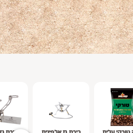
טורקי עלית
כירת גז אלפינית