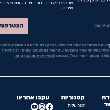
של סוגי קפה חדשים וטעימים. הצטרפו מהר, לפנ
שיגלוש :)
המייל ש
הצטרפות
אשמח שתעדכנו אותי ואני מאשר/ת קבלת מידע על הטבות, מבצעי
ומידע שיווקי אחר מקבוצת שטראוס באמצעים שונים (כגון: דוא"ל,
SMS, טלפון, דואר וכדו') בהתאם
לתנאי מדיניות הפרטיות
רת
קטגוריות
עקבו אחרינו
ר
קפה עלית