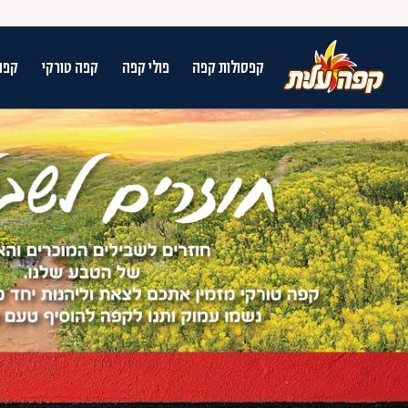
קפסולות קפה
פולי קפה
קפה טורקי
קפה
על מנת לנווט בתת תפריט יש להשתמש במק
n arrow keys to navigate search results.