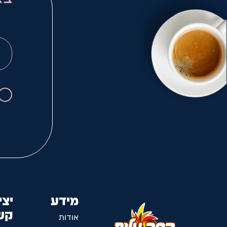
מידע
יצי
קש
אודות