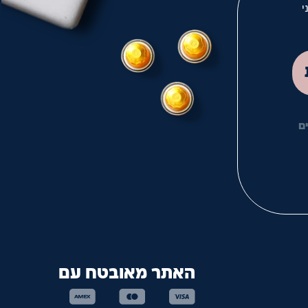
י
לך
ם
האתר מאובטח עם