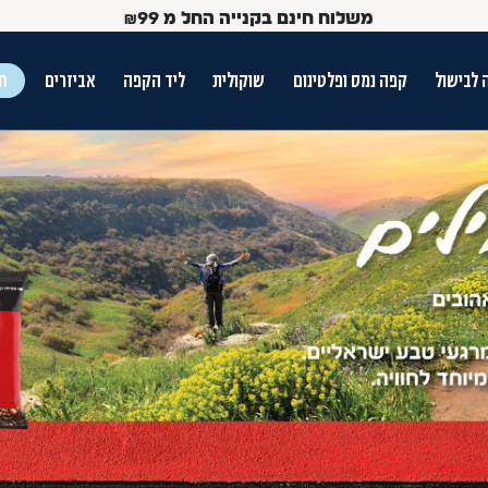
משלוח חינם בקנייה החל מ
99
₪
 לבישול
קפה נמס ופלטינום
שוקולית
ליד הקפה
אביזרים
חג
ש הטאב
Use Up and Dow