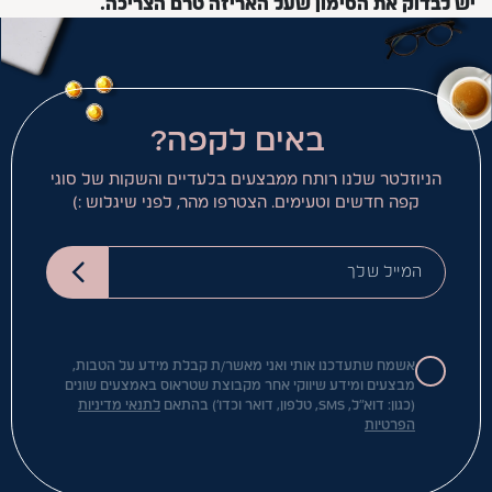
יש לבדוק את הסימון שעל האריזה טרם הצריכה.
באים לקפה?
הניוזלטר שלנו רותח ממבצעים בלעדיים והשקות של סוגי
קפה חדשים וטעימים. הצטרפו מהר, לפני שיגלוש :)
המייל שלך
אשמח שתעדכנו אותי ואני מאשר/ת קבלת מידע על הטבות,
מבצעים ומידע שיווקי אחר מקבוצת שטראוס באמצעים שונים
(כגון: דוא"ל, SMS, טלפון, דואר וכדו') בהתאם
לתנאי מדיניות
הפרטיות