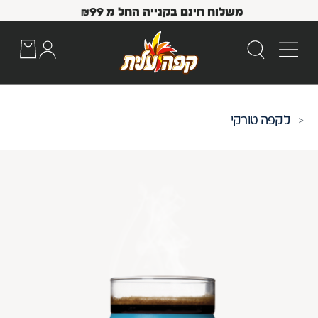
משלוח חינם בקנייה החל מ
99
₪
קפה טורקי
 Up and Down arrow keys to navigate search results.