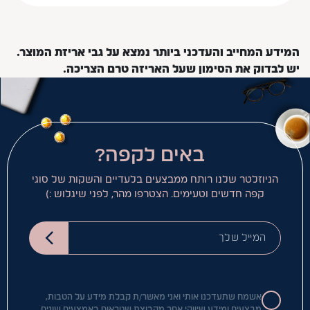
המידע המחייב והעדכני ביותר נמצא על גבי אריזת המוצר.
יש לבדוק את הסימון שעל האריזה טרם הצריכה.
באים לקפה?
הניוזלטר שלנו רותח ממבצעים בלעדיים והשקות של סוגי
קפה חדשים וטעימים. הצטרפו מהר, לפני שיגלוש :)
המייל שלך
אשמח שתעדכנו אותי ואני מאשר/ת קבלת מידע על הטבות,
מבצעים ומידע שיווקי אחר מקבוצת שטראוס באמצעים שונים