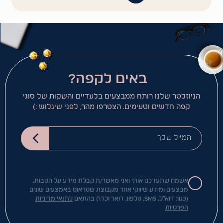
באים לקפה?
הניוזלטר שלנו רותח ממבצעים בלעדיים והשקות של סוגי
קפה חדשים וטעימים. הצטרפו מהר, לפני שיגלוש :)
המייל שלך
אשמח שתעדכנו אותי ואני מאשר/ת קבלת מידע על הטבות,
מבצעים ומידע שיווקי אחר מקבוצת שטראוס באמצעים שונים
(כגון: דוא"ל, SMS, טלפון, דואר וכדו') בהתאם
לתנאי מדיניות
הפרטיות