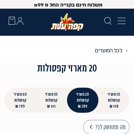
משלוח חינם בקנייה החל מ
99
₪
כל המוצרים
20 מארזי קפסולות
10 מארזי
20 מארזי
30 מארזי
60 מארזי
קפסולות
קפסולות
קפסולות
קפסולות
799 ₪
411 ₪
289 ₪
158 ₪
 Up and Down arrow keys to navigate search results.
מה מתחשק לך?