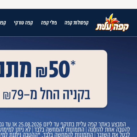
קפסולות קפה
פולי קפה
קפה טורקי
קפה
על מנת לנווט בתת תפריט יש להשתמש במק
n arrow keys to navigate search results.