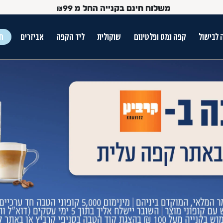
משלוח חינם בקנייה החל מ
99
₪
 לבישול
קפה נמס ופלטינום
שוקולית
ליד הקפה
אביזרים
חג
ש הטאב
Use Up and Dow