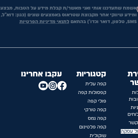
אשמח שתעדכנו אותי ואני מאשר/ת קבלת מידע על הטבות, מבצעי
ומידע שיווקי אחר מקבוצת שטראוס באמצעים שונים (כגון: דוא"ל,
SMS, טלפון, דואר וכדו') בהתאם
לתנאי מדיניות הפרטיות
רת
קטגוריות
עקבו אחרינו
ר
קפה עלית
ות
קפסולות קפה
בות
פולי קפה
יות
קפה טורקי
חים
קפה נמס
קשר
קפה פלטינום
ל עסקה
שוקולית