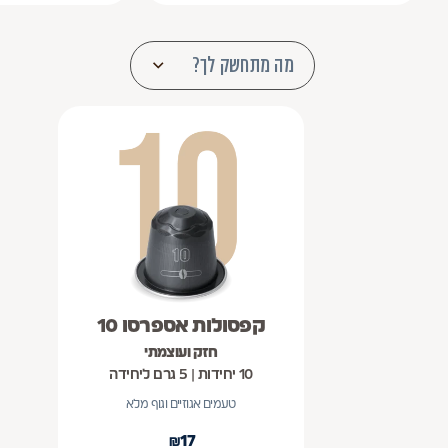
מה מתחשק לך?
פרופיל
פירותי
שוקולדי
הטעם
פרופיל הטעם פירותי is not selectable
פרופיל הטעם שוקולדי ectable
מתאים לסוגי
אספרסו קצר
אספרסו ארוך
משקאות
מתאים לסוגי משקאות: אספרסו קצר
מתאים ל
סוגי פולים
100% ערביקה
תערובת ערב
סוגי פולים 100% ערביקה is not selectable
עוצמת
חלש
בינוני
ח
הקפה
עוצמת הקפה חלש is not selectable
עוצמת הקפה: בינוני
קפסולות אספרסו 10
חזק ועוצמתי
10 יחידות | 5 גרם ליחידה
טעמים אגוזיים וגוף מלא
₪
17