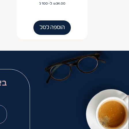
34.00
₪
ל- 100
ג'
הוספה לסל
בא