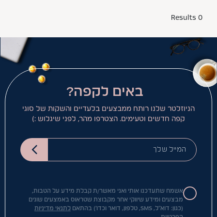
0 Results
באים לקפה?
הניוזלטר שלנו רותח ממבצעים בלעדיים והשקות של סוגי
קפה חדשים וטעימים. הצטרפו מהר, לפני שיגלוש :)
המייל שלך
אשמח שתעדכנו אותי ואני מאשר/ת קבלת מידע על הטבות,
מבצעים ומידע שיווקי אחר מקבוצת שטראוס באמצעים שונים
(כגון: דוא"ל, SMS, טלפון, דואר וכדו') בהתאם
לתנאי מדיניות