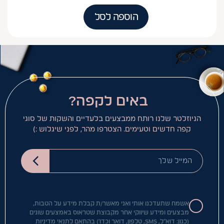
הוספה לסל
באים לקפה?
הניוזלטר שלנו רותח ממבצעים בלעדיים והשקות של סוגי
קפה חדשים וטעימים. הצטרפו מהר, לפני שיגלוש :)
המייל שלך
אשמח שתעדכנו אותי ואני מאשר/ת קבלת מידע על הטבות,
מבצעים ומידע שיווקי אחר מקבוצת שטראוס באמצעים שונים
(כגון: דוא"ל, SMS, טלפון, דואר וכדו') בהתאם
לתנאי מדיניות