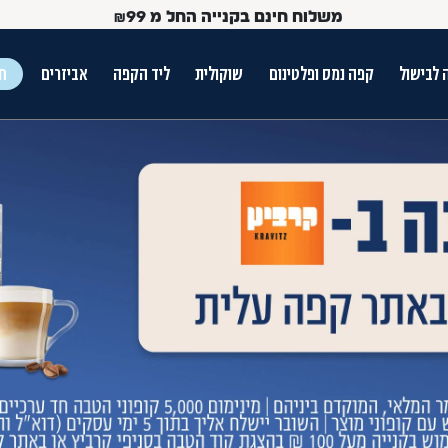
משלוח חינם בקנייה החל מ
99
₪
 לבישול
קפה נמס ופלטינום
שוקולית
ליד הקפה
אביזרים
חג
ש הטאב
Use Up and Dow