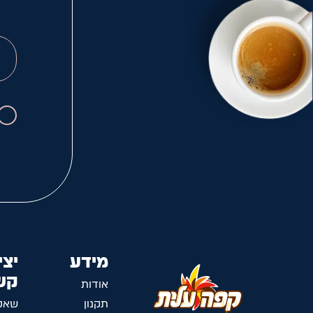
מידע
יצי
קש
אודות
תקנון
שאל