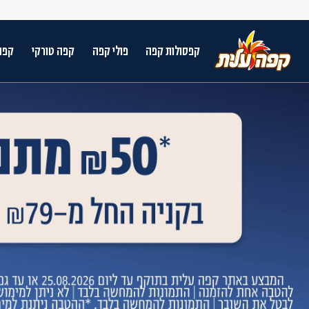
קפסולות קפה
פולי קפה
קפה טורקי
קפה
על מנת לנווט בתת תפריט יש להשתמש במק
n arrow keys to navigate search results.