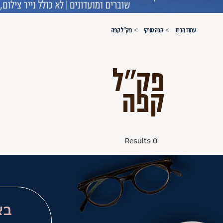
עמוד הבית
קפה טורקי
פק"ל קפה
פק"ל
קפה
0 Results
בא