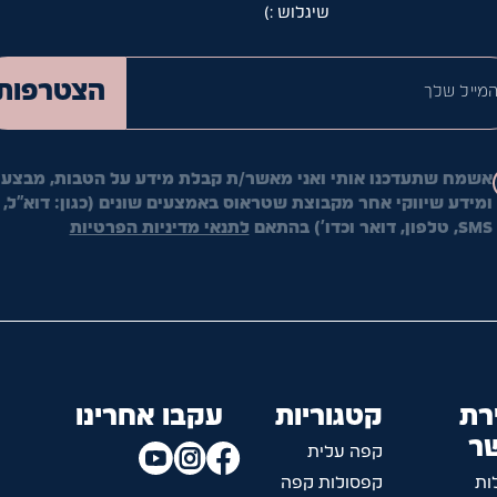
שיגלוש :)
המייל ש
הצטרפות
אשמח שתעדכנו אותי ואני מאשר/ת קבלת מידע על הטבות, מבצעי
ומידע שיווקי אחר מקבוצת שטראוס באמצעים שונים (כגון: דוא"ל,
SMS, טלפון, דואר וכדו') בהתאם
לתנאי מדיניות הפרטיות
רת
קטגוריות
עקבו אחרינו
ר
קפה עלית
ות
קפסולות קפה