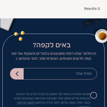
0 Results
באים לקפה?
הניוזלטר שלנו רותח ממבצעים בלעדיים והשקות של סוגי
קפה חדשים וטעימים. הצטרפו מהר, לפני שיגלוש :)
המייל שלך
אשמח שתעדכנו אותי ואני מאשר/ת קבלת מידע על הטבות,
מבצעים ומידע שיווקי אחר מקבוצת שטראוס באמצעים שונים
(כגון: דוא"ל, SMS, טלפון, דואר וכדו') בהתאם
לתנאי מדיניות