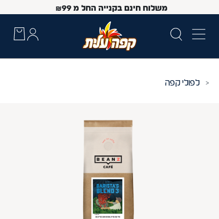
משלוח חינם בקנייה החל מ
99
₪
פולי קפה
 Up and Down arrow keys to navigate search results.