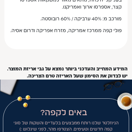
בעל קלייה כהה, מתאים מאוד למשקאות אספרסו
קצר, אספרסו ארוך ואמריקנו.
מורכב מ: 40% ערביקה / 60% רובוסטה.
פולי קפה ממרכז אמריקה, מזרח אפריקה ודרום אסיה.
המידע המחייב והעדכני ביותר נמצא על גבי אריזת המוצר.
יש לבדוק את הסימון שעל האריזה טרם הצריכה.
באים לקפה?
הניוזלטר שלנו רותח ממבצעים בלעדיים והשקות של סוגי
קפה חדשים וטעימים. הצטרפו מהר, לפני שיגלוש :)