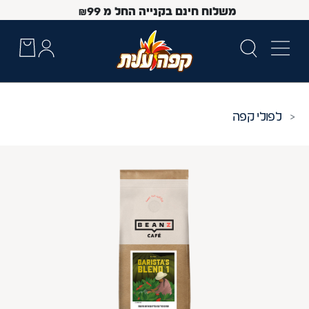
משלוח חינם בקנייה החל מ
99
₪
פולי קפה
 Up and Down arrow keys to navigate search results.