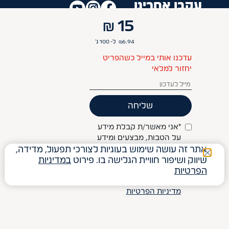
עקבו אחרינו
₪
15
מידע
6.94
₪
ל- 100
ג'
עדכנו אותי במייל כשהפריט
יחזור למלאי
יצירת קשר
מייל לעדכון
שליחה
קטגוריות
*אני מאשר/ת קבלת מידע
על הטבות, מבצעים ומידע
שיווקי אחר מקבוצת
אתר זה עושה שימוש בעוגיות לצורכי תפעול, מדידה,
האתר מאובטח עם
שטראוס באמצעים שונים (
שיווק ושיפור חוויית הגלישה בו. פירוט
במדיניות
כגון: דוא"ל, SMS, טלפון,
הפרטיות
דואר וכדו') בהתאם
לתנאי
מדיניות הפרטיות