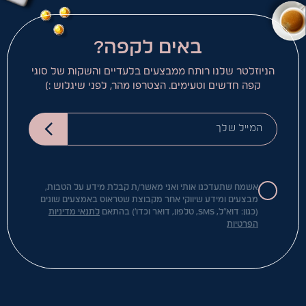
באים לקפה?
הניוזלטר שלנו רותח ממבצעים בלעדיים והשקות של סוגי
קפה חדשים וטעימים. הצטרפו מהר, לפני שיגלוש :)
המייל שלך
אשמח שתעדכנו אותי ואני מאשר/ת קבלת מידע על הטבות,
מבצעים ומידע שיווקי אחר מקבוצת שטראוס באמצעים שונים
(כגון: דוא"ל, SMS, טלפון, דואר וכדו') בהתאם
לתנאי מדיניות
הפרטיות