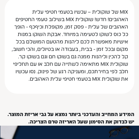
MIX של שוקולית – עכשיו בטעמי חטיפי עלית
האהובים! חדש! שוקולית MIX בשילוב טעמי החטיפים
האהובים של עלית - פסק זמן, מקופלת וכיףכף - הופך
כל כוס לשוקו לטעימה במיוחד. אבקת השוקו במנות
אישיות מאפשרת לכם ליהנות מהטעם המושלם בכל
מקום ובכל זמן - בבית, בעבודה או בטיולים, והכי חשוב,
קל להכין וליהנות ממנה גם בשוקו חם וגם בשוקו קר.
שוקולית MIX מתאימה לשתייה עם חלב או עם תחליפי
חלב לפי בחירתכם, ומעניקה רגע של פינוק. נסו עכשיו
את שוקולית MIX בטעמי חטיפי עלית האהובים.
המידע המחייב והעדכני ביותר נמצא על גבי אריזת המוצר.
יש לבדוק את הסימון שעל האריזה טרם הצריכה.