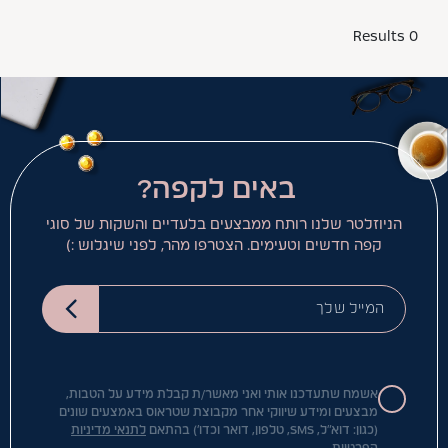
0 Results
באים לקפה?
הניוזלטר שלנו רותח ממבצעים בלעדיים והשקות של סוגי
קפה חדשים וטעימים. הצטרפו מהר, לפני שיגלוש :)
המייל שלך
אשמח שתעדכנו אותי ואני מאשר/ת קבלת מידע על הטבות,
מבצעים ומידע שיווקי אחר מקבוצת שטראוס באמצעים שונים
(כגון: דוא"ל, SMS, טלפון, דואר וכדו') בהתאם
לתנאי מדיניות