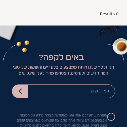
0 Results
באים לקפה?
הניוזלטר שלנו רותח ממבצעים בלעדיים והשקות של סוגי
קפה חדשים וטעימים. הצטרפו מהר, לפני שיגלוש :)
המייל שלך
אשמח שתעדכנו אותי ואני מאשר/ת קבלת מידע על הטבות,
מבצעים ומידע שיווקי אחר מקבוצת שטראוס באמצעים שונים
(כגון: דוא"ל, SMS, טלפון, דואר וכדו') בהתאם
לתנאי מדיניות