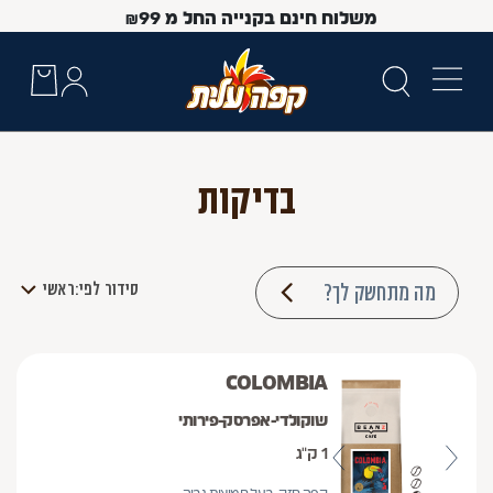
משלוח חינם בקנייה החל מ
99
₪
בדיקות
מה מתחשק לך?
סידור לפי:
ראשי
COLOMBIA
 Up and Down arrow keys to navigate search results.
שוקולדי-אפרסק-פירותי
1 ק"ג