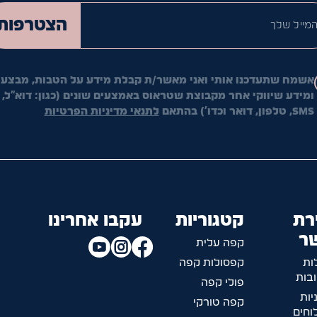
המייל ש
הצטרפות
אשמח שתעדכנו אותי ואני מאשר/ת קבלת מידע על הטבות, מבצעי
ומידע שיווקי אחר מקבוצת שטראוס באמצעים שונים (כגון: דוא"ל,
SMS, טלפון, דואר וכדו') בהתאם
לתנאי מדיניות הפרטיות
רת
קטגוריות
עקבו אחרינו
ר
קפה עלית
ות
קפסולות קפה
בות
פולי קפה
יות
קפה טורקי
חים