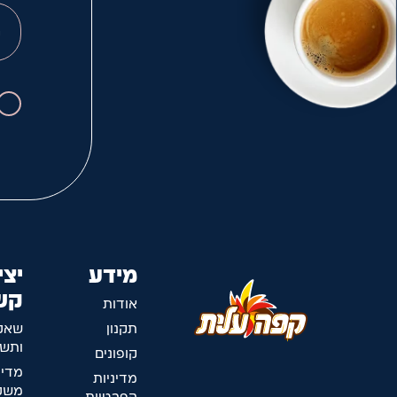
מידע
יצי
קש
אודות
תקנון
שאל
ותשו
קופונים
מדינ
מדיניות
משלו