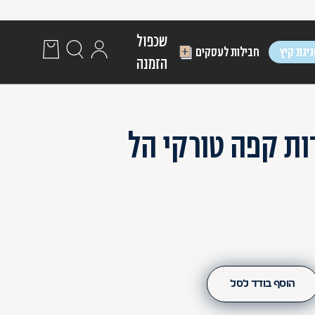
שכפול
יגת קיץ
חבילות לעסקים
הזמנה
10 יחידות קפה טורקי הל
Pri
הוסף בודד לסל