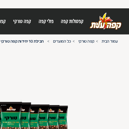
קפסולות קפה
פולי קפה
קפה טורקי
קפה
על מנת לנווט בתת תפריט יש להשתמש במק
עמוד הבית
קפה טורקי
כל המוצרים
חבילת 10 יחידות קפה טורקי הל 100 גרם
n arrow keys to navigate search results.