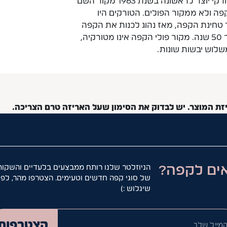
להוסיף סוכר/חלב לפי הטעם. הידעת? קפה טורקי יוצר לראשונה בשנת 1963 מקור השם
פה ולא ממקור הפולים. הטורקים היו
חינת הקפה, מאז נהוג לכנות את הקפה
בשם קפה טורקי ואנו משתמשים בשם זה כבר 50 שנה. מקור פולי הקפה אינו מטורקיה,
לוש יבשות שונות.
יזת המוצר. יש לבדוק את הסימון שעל האריזה טרם הצריכה.
ים לקפה?
הניוזלטר שלנו רותח ממבצעים בלעדיים והשקות
של סוגי קפה חדשים וטעימים. הצטרפו מהר, לפנ
שיגלוש :)
המייל ש
הצטרפות