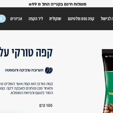
משלוח חינם בקנייה החל מ
99
₪
 לבישול
קפה נמס ופלטינום
שוקולית
ליד הקפה
אביזרים
חג
ש הטאב
קפה טורקי על
תערובת ערביקה ורובוסטה
קפה טורקי הוא קפה אשר הפולים שלו 
ולאחר מכן נטחנים לאבקה דקה. קפה 
Use Up and Dow
הסוד לטעם והניחוח המופלא.
100 גרם