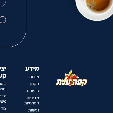
מידע
יצי
קש
אודות
תקנון
שאל
ותשו
קופונים
מדינ
מדיניות
משלו
הפרטיות
צור 
נגישות