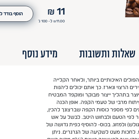
₪
11
הוסף בודד ל
11.00
₪
ל- 100
ג'
שאלות ותשובות
מידע נוסף
מ
ולים האיכותיים ביותר, ולאחר הקלייה
ים הרצוי ונארז. כך אתם יכולים ליהנות
צר בתהליך ייצור מבוקר ומוקפד המבטיח
יתוח מרבי של טעמי הקפה. אופן הכנה
ים לפי מספר כוסות הקפה שברצונך להכין,
כר לפי הטעם ולבחוש היטב. לבשל על אש
ש) ולמזוג. בכוס- להוסיף כפית גדושה של
. לחכות מעט לשקיעה של הגרגרים. ניתן