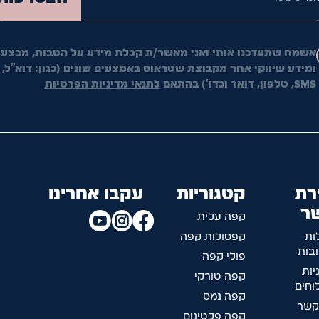
אשמח שתעדכנו אותי ואני מאשר/ת קבלת מידע על הטבות, מבצעי
ומידע שיווקי אחר מקבוצת שטראוס באמצעים שונים (כגון: דוא"ל,
SMS, טלפון, דואר וכדו') בהתאם
לתנאי מדיניות הפרטיות
רת
קטגוריות
עקבו אחרינו
ר
קפה עלית
ות
קפסולות קפה
בות
פולי קפה
יות
קפה טורקי
חים
קפה נמס
קשר
קפה פלטינום