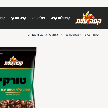
קפסולות קפה
פולי קפה
קפה טורקי
קפה
על מנת לנווט בתת תפריט יש להשתמש במק
עמוד הבית
קפה טורקי
קפה טורקי עלית עם הל
n arrow keys to navigate search results.